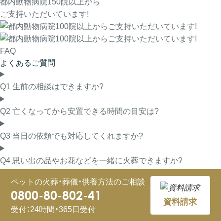
都内動物病院150院以上から
ご支持いただいています!
FAQ
よくあるご質問
Q1
生前の相談はできますか?
Q2
亡くなってから安置できる時間の目安は?
Q3
当日の依頼でも対応してくれますか?
Q4
思い出の品やお花などを一緒に火葬できますか?
ペットの火葬・葬儀・供養方法のご相談
Q5
拾骨はできますか?
0800-80-802-41
資料請求
受付：24時間・365日受付
Q6
火葬後の遺骨はどうしたらいいですか?