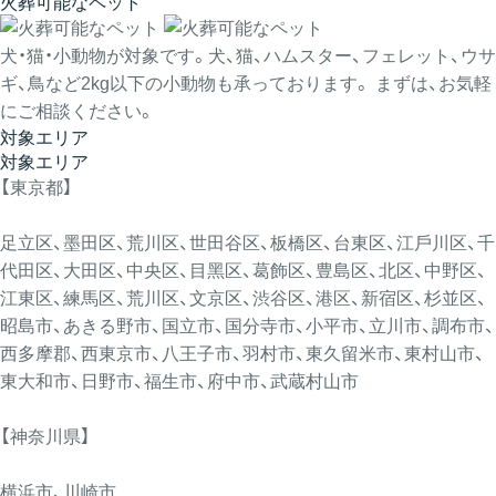
火葬可能なペット
犬・猫・小動物が対象です。犬、猫、ハムスター、フェレット、ウサ
ギ、鳥など2kg以下の小動物も承っております。 まずは、お気軽
にご相談ください。
対象エリア
対象エリア
【東京都】
足立区、墨田区、荒川区、世田谷区、板橋区、台東区、江戶川区、千
代田区、大田区、中央区、目黑区、葛飾区、豊島区、北区、中野区、
江東区、練馬区、荒川区、文京区、渋谷区、港区、新宿区、杉並区、
昭島市、あきる野市、国立市、国分寺市、小平市、立川市、調布市、
⻄多摩郡、⻄東京市、八王子市、羽村市、東久留米市、東村山市、
東大和市、日野市、福生市、府中市、武蔵村山市
【神奈川県】
横浜市、川崎市