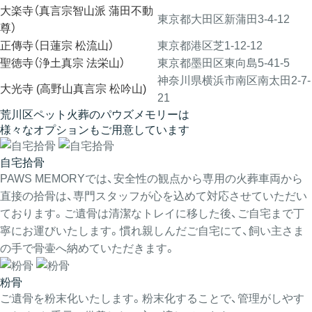
大楽寺（真言宗智山派 蒲田不動
東京都大田区新蒲田3-4-12
尊）
正傳寺（日蓮宗 松流山）
東京都港区芝1-12-12
聖徳寺（浄土真宗 法栄山）
東京都墨田区東向島5-41-5
神奈川県横浜市南区南太田2-7-
大光寺 (高野山真言宗 松吟山)
21
荒川区ペット火葬のパウズメモリーは
様々なオプションもご用意しています
自宅拾骨
PAWS MEMORYでは、安全性の観点から専用の火葬車両から
直接の拾骨は、専門スタッフが心を込めて対応させていただい
ております。ご遺骨は清潔なトレイに移した後、ご自宅まで丁
寧にお運びいたします。慣れ親しんだご自宅にて、飼い主さま
の手で骨壷へ納めていただきます。
粉骨
ご遺骨を粉末化いたします。粉末化することで、管理がしやす