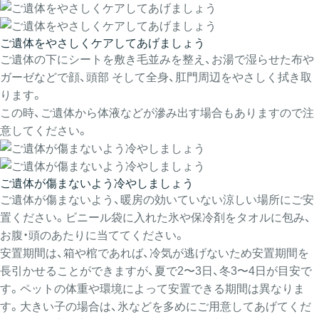
ご遺体をやさしくケアしてあげましょう
ご遺体の下にシートを敷き毛並みを整え、お湯で湿らせた布や
ガーゼなどで顔、頭部 そして全身、肛門周辺をやさしく拭き取
ります。
この時、ご遺体から体液などが滲み出す場合もありますので注
意してください。
ご遺体が傷まないよう冷やしましょう
ご遺体が傷まないよう、暖房の効いていない涼しい場所にご安
置ください。ビニール袋に入れた氷や保冷剤をタオルに包み、
お腹・頭のあたりに当ててください。
安置期間は、箱や棺であれば、冷気が逃げないため安置期間を
長引かせることができますが、夏で2〜3日、冬3〜4日が目安で
す。ペットの体重や環境によって安置できる期間は異なりま
す。大きい子の場合は、氷などを多めにご用意してあげてくだ