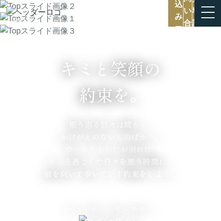
001
/
0
キミと笑顔の
約束を。
振り返る日々は暖かく、
かけがえのないものばかり。
ゆっくりとしたお別れは、
キミと過ごした日々を思う時間に。
前を向いて歩いていく約束をしよう。
ペットホームセレモニー