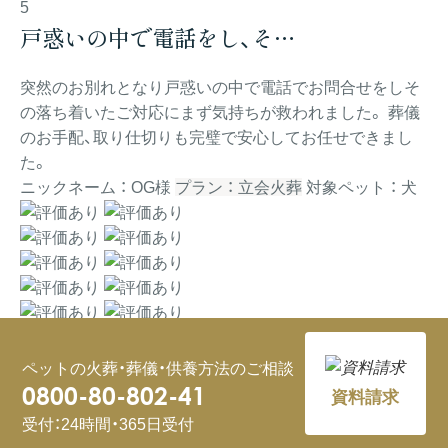
5
戸惑いの中で電話をし、そ…
突然のお別れとなり戸惑いの中で電話でお問合せをしそ
の落ち着いたご対応にまず気持ちが救われました。 葬儀
のお手配、取り仕切りも完璧で安心してお任せできまし
た。
ニックネーム ： OG様
プラン ： 立会火葬
対象ペット ： 犬
5
知り合いにも安心しておす…
ペットの火葬・葬儀・供養方法のご相談
0800-80-802-41
資料請求
内容に過不足なく費用も明確で安心してお願いできまし
受付：24時間・365日受付
た。知り合いのペットに不幸があった際にも安心してお