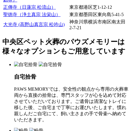
正傳寺（日蓮宗 松流山）
東京都港区芝1-12-12
聖徳寺（浄土真宗 法栄山）
東京都墨田区東向島5-41-5
神奈川県横浜市南区南太田
大光寺 (高野山真言宗 松吟山)
2-7-21
中央区ペット火葬のパウズメモリーは
様々なオプションもご用意しています
自宅拾骨
PAWS MEMORYでは、安全性の観点から専用の火葬車
両から直接の拾骨は、専門スタッフが心を込めて対応
させていただいております。ご遺骨は清潔なトレイに
移した後、ご自宅まで丁寧にお運びいたします。慣れ
親しんだご自宅にて、飼い主さまの手で骨壷へ納めて
いただきます。