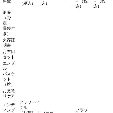
料金
～（税
～（税
（税込）
込）
込）
込）
返骨
（骨
壺・
骨袋付
き）
火葬証
明書
お布団
セット
エンゼ
ル
バスケ
ット
（棺）
お見送
りケア
フラワーペ
エンデ
タル
ィング
フラワー
（お花3、4
ブーケ