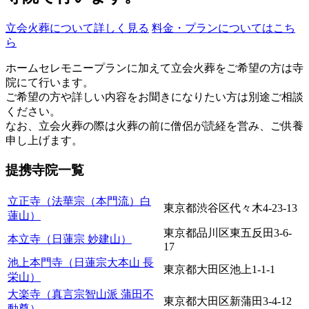
立会火葬について詳しく見る
料金・プランについてはこち
ら
ホームセレモニープランに加えて立会火葬をご希望の方は寺
院にて行います。
ご希望の方や詳しい内容をお聞きになりたい方は別途ご相談
ください。
なお、立会火葬の際は火葬の前に僧侶が読経を営み、ご供養
申し上げます。
提携寺院一覧
立正寺（法華宗（本門流）白
東京都渋谷区代々木4-23-13
蓮山）
東京都品川区東五反田3-6-
本立寺（日蓮宗 妙建山）
17
池上本門寺（日蓮宗大本山 長
東京都大田区池上1-1-1
栄山）
大楽寺（真言宗智山派 蒲田不
東京都大田区新蒲田3-4-12
動尊）