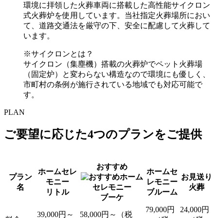
環境に拝領した火葬車両に搭載した高性能サイクロン
式火葬炉を使用しています。当社指定火葬場所におい
て、道路交通法を厳守の下、安全に配慮して火葬して
います。
※サイクロンとは？
サイクロン（集塵機）搭載の火葬炉でペット火葬場
（固定炉）と変わらない構造なので環境にも優しく、
市町村の条例が施行されている地域でも対応可能で
す。
PLAN
ご要望に応じた4つのプランをご提供
おすすめ
ホームセレ
ホームセ
プラン
ホーム
お見送り
モニー
レモニー
名
セレモニー
火葬
リトル
ブルーム
ブーケ
79,000円
24,000円
39,000円～
58,000円～（税