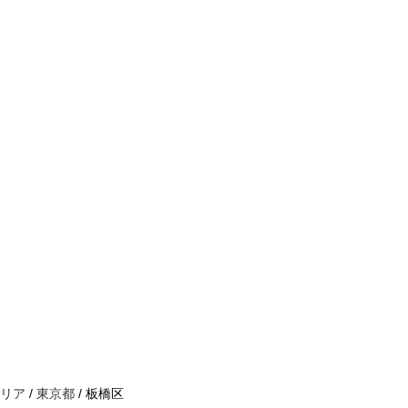
リア
/
東京都
/ 板橋区