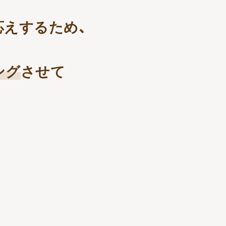
えするため、
ング
させて